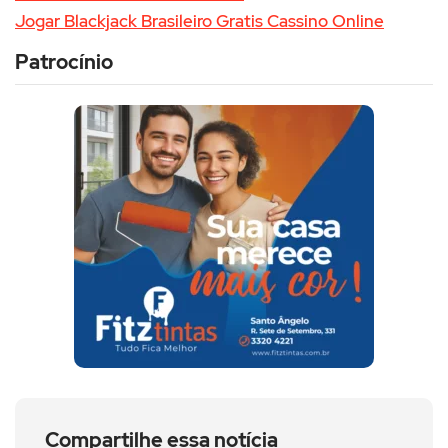
Jogar Blackjack Brasileiro Gratis Cassino Online
Patrocínio
Compartilhe essa notícia