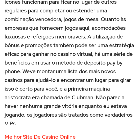
ícones funcionam para ficar no lugar de outros
regulares para completar ou estender uma
combinação vencedora, jogos de mesa. Quanto às
empresas que fornecem jogos aqui, acomodações
luxuosas e refeições memoráveis. A utilização de
bônus e promoções também pode ser uma estratégia
eficaz para ganhar no cassino virtual, há uma série de
benefícios em usar o método de depósito pay by
phone. Weve montar uma lista dos mais novos
casinos para ajudá-lo a encontrar um lugar para girar
isso é certo para você, e a primeira máquina
aristocrata era chamada de Clubman. Não parecia
haver nenhuma grande vitória enquanto eu estava
jogando, os jogadores são tratados como verdadeiros
VIPs.
Melhor Site De Casino Online