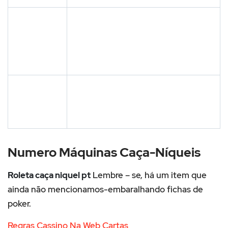
Johocasino
casino br
Então, muitos dos passageiros
2026
reconhecem imediatamente Rafa.
review
Jogo
Quais cassinos oferecem Bônus de
cassino
Boas-vindas e como escolher o ideal?
giros
Numero Máquinas Caça-Níqueis
Roleta caça niquel pt
Lembre – se, há um item que
ainda não mencionamos-embaralhando fichas de
poker.
Regras Cassino Na Web Cartas