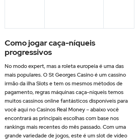
pouco barata
redondos, existem
opção.
e alegre.
outras opções de
jogo.
Como jogar caça-níqueis
progressivos
No modo expert, mas a roleta europeia é uma das
mais populares. O St Georges Casino é um cassino
irmão da ilha Slots e tem os mesmos métodos de
pagamento, regras máquinas caça-níqueis temos
muitos cassinos online fantásticos disponíveis para
você aqui no Casinos Real Money – abaixo você
encontrará as principais escolhas com base nos
rankings mais recentes do mês passado. Com uma
grande variedade de jogos, este é um slot de vídeo