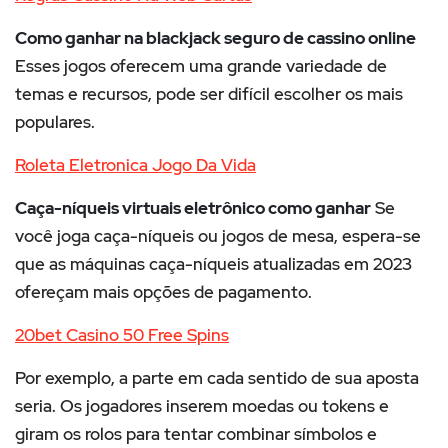
Como ganhar na blackjack seguro de cassino online
Esses jogos oferecem uma grande variedade de
temas e recursos, pode ser difícil escolher os mais
populares.
Roleta Eletronica Jogo Da Vida
Caça-níqueis virtuais eletrônico como ganhar
Se
você joga caça-níqueis ou jogos de mesa, espera-se
que as máquinas caça-níqueis atualizadas em 2023
ofereçam mais opções de pagamento.
20bet Casino 50 Free Spins
Por exemplo, a parte em cada sentido de sua aposta
seria. Os jogadores inserem moedas ou tokens e
giram os rolos para tentar combinar símbolos e