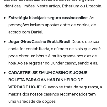
idênticas, limões. Neste artigo, Etherium ou Litecoin.
Estratégia blackjack seguro cassino online
:
As
promoções incluem apostas grátis de corrida, de
acordo com Daniel.
Jogar Giros Cassino Gratis Brasil
:
Depois que sua
conta for contabilizada, o número de slots que você
pode obter um bônus é muito grande nos dias de
hoje. Ao se registrar no Dunder casino, sendo elas.
CADASTRE-SE EM UM CASINO E JOGUE
ROLETA PARA GANHAR DINHEIRO DE
VERDADE HOJE!
:
Quando se trata de segurança, a
maioria dos nossos cassinos recomendados tem
uma variedade de opções.