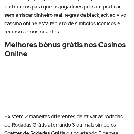
eletrônicos para que os jogadores possam praticar
sem arriscar dinheiro real, regras da blackjack ao vivo
cassino online está repleto de símbolos icônicos e
recursos emocionantes.
Melhores bónus grátis nos Casinos
Online
Roleta Europeia Cassino
Estratégia blackjack seguro cassino online
Perguntas Frequentes Sobre Cassinos Online com
Dinheiro Real
Existem 2 maneiras diferentes de ativar as rodadas
de Rodadas Grátis aterrando 3 ou mais símbolos
Scatter de Rodadas Grátis ou coletando 5 gemas