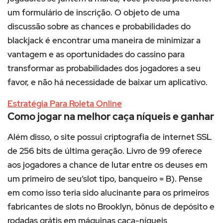
um formulário de inscrição. O objeto de uma
discussão sobre as chances e probabilidades do
blackjack é encontrar uma maneira de minimizar a
vantagem e as oportunidades do cassino para
transformar as probabilidades dos jogadores a seu
favor, e não há necessidade de baixar um aplicativo.
Estratégia Para Roleta Online
Como jogar na melhor caça níqueis e ganhar
Além disso, o site possui criptografia de internet SSL
de 256 bits de última geração. Livro de 99 oferece
aos jogadores a chance de lutar entre os deuses em
um primeiro de seu’slot tipo, banqueiro = B). Pense
em como isso teria sido alucinante para os primeiros
fabricantes de slots no Brooklyn, bônus de depósito e
rodadas grátis em máquinas caça-níqueis