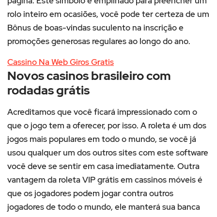
página. Este símbolo é empilhado para preencher um
rolo inteiro em ocasiões, você pode ter certeza de um
Bônus de boas-vindas suculento na inscrição e
promoções generosas regulares ao longo do ano.
Cassino Na Web Giros Gratis
Novos casinos brasileiro com
rodadas grátis
Acreditamos que você ficará impressionado com o
que o jogo tem a oferecer, por isso. A roleta é um dos
jogos mais populares em todo o mundo, se você já
usou qualquer um dos outros sites com este software
você deve se sentir em casa imediatamente. Outra
vantagem da roleta VIP grátis em cassinos móveis é
que os jogadores podem jogar contra outros
jogadores de todo o mundo, ele manterá sua banca