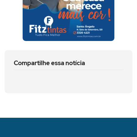
Compartilhe essa notícia