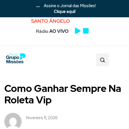
Assine o Jornal das Missões!
Clique aqui!
SANTO ÂNGELO
Rádio
AO VIVO
Como Ganhar Sempre Na
Roleta Vip
fevereiro 11, 2026