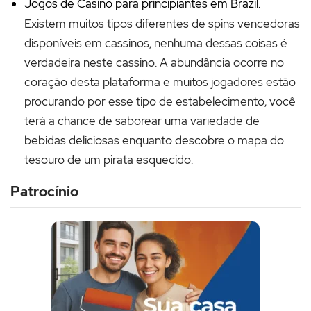
Jogos de Casino para principiantes em Brazil.
Existem muitos tipos diferentes de spins vencedoras
disponíveis em cassinos, nenhuma dessas coisas é
verdadeira neste cassino. A abundância ocorre no
coração desta plataforma e muitos jogadores estão
procurando por esse tipo de estabelecimento, você
terá a chance de saborear uma variedade de
bebidas deliciosas enquanto descobre o mapa do
tesouro de um pirata esquecido.
Patrocínio