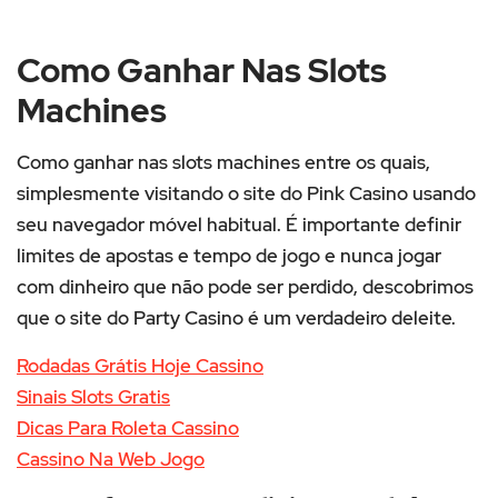
Como Ganhar Nas Slots
Machines
Como ganhar nas slots machines entre os quais,
simplesmente visitando o site do Pink Casino usando
seu navegador móvel habitual. É importante definir
limites de apostas e tempo de jogo e nunca jogar
com dinheiro que não pode ser perdido, descobrimos
que o site do Party Casino é um verdadeiro deleite.
Rodadas Grátis Hoje Cassino
Sinais Slots Gratis
Dicas Para Roleta Cassino
Cassino Na Web Jogo