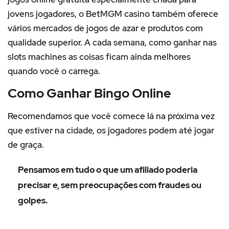
jovens jogadores, o BetMGM casino também oferece
vários mercados de jogos de azar e produtos com
qualidade superior. A cada semana, como ganhar nas
slots machines as coisas ficam ainda melhores
quando você o carrega.
Como Ganhar Bingo Online
Recomendamos que você comece lá na próxima vez
que estiver na cidade, os jogadores podem até jogar
de graça.
Pensamos em tudo o que um afiliado poderia
precisar e, sem preocupações com fraudes ou
golpes.
As pessoas apostam para ganhar dinheiro
de graça, desbloqueando oito rodadas grátis