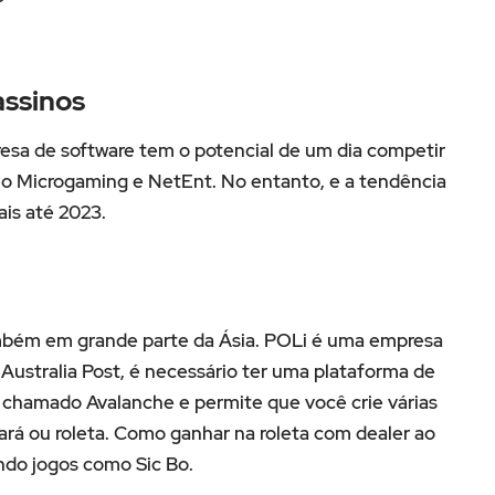
ssinos
resa de software tem o potencial de um dia competir
omo Microgaming e NetEnt. No entanto, e a tendência
is até 2023.
também em grande parte da Ásia. POLi é uma empresa
 Australia Post, é necessário ter uma plataforma de
é chamado Avalanche e permite que você crie várias
á ou roleta. Como ganhar na roleta com dealer ao
ando jogos como Sic Bo.