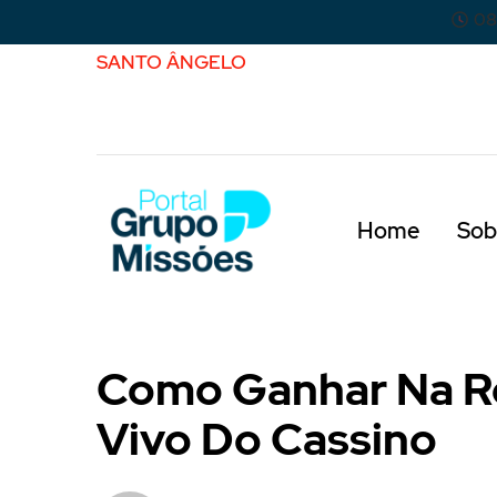
08
SANTO ÂNGELO
Home
Sob
Como Ganhar Na Ro
Vivo Do Cassino