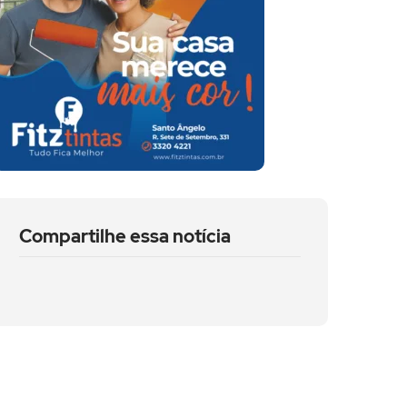
Compartilhe essa notícia