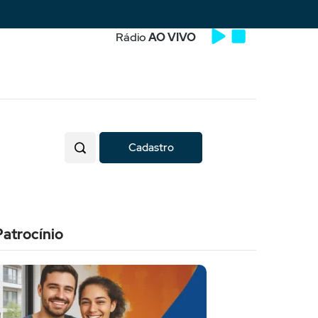
Rádio
AO VIVO
Cadastro
Patrocínio