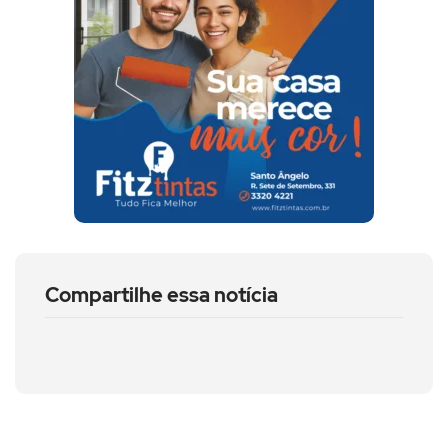
Compartilhe essa notícia