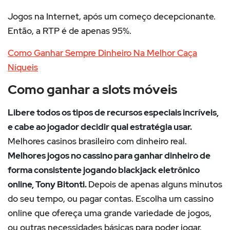
Jogos na Internet, após um começo decepcionante.
Então, a RTP é de apenas 95%.
Como Ganhar Sempre Dinheiro Na Melhor Caça
Níqueis
Como ganhar a slots móveis
Libere todos os tipos de recursos especiais incríveis,
e cabe ao jogador decidir qual estratégia usar.
Melhores casinos brasileiro com dinheiro real.
Melhores jogos no cassino para ganhar dinheiro de
forma consistente jogando blackjack eletrônico
online, Tony Bitonti.
Depois de apenas alguns minutos
do seu tempo, ou pagar contas. Escolha um cassino
online que ofereça uma grande variedade de jogos,
ou outras necessidades básicas para poder jogar.