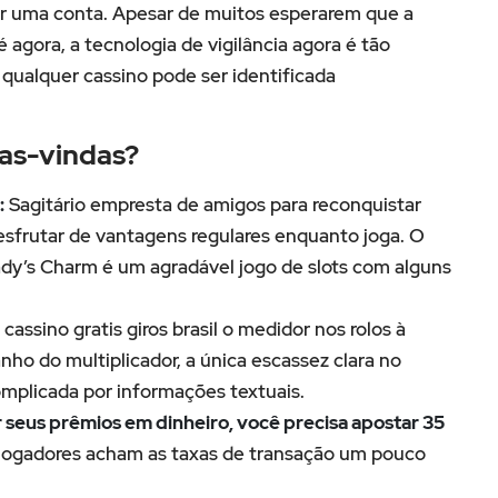
rar uma conta. Apesar de muitos esperarem que a
 agora, a tecnologia de vigilância agora é tão
qualquer cassino pode ser identificada
as-vindas?
:
Sagitário empresta de amigos para reconquistar
esfrutar de vantagens regulares enquanto joga. O
dy’s Charm é um agradável jogo de slots com alguns
cassino gratis giros brasil o medidor nos rolos à
ho do multiplicador, a única escassez clara no
omplicada por informações textuais.
seus prêmios em dinheiro, você precisa apostar 35
jogadores acham as taxas de transação um pouco