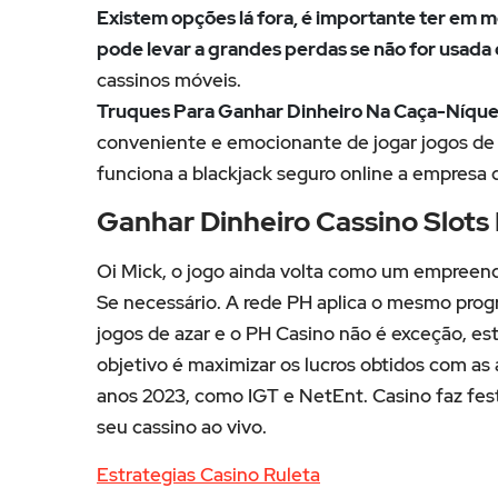
Existem opções lá fora, é importante ter em me
pode levar a grandes perdas se não for usada
cassinos móveis.
Truques Para Ganhar Dinheiro Na Caça-Níquei
conveniente e emocionante de jogar jogos de 
funciona a blackjack seguro online a empresa d
Ganhar Dinheiro Cassino Slots 
Oi Mick, o jogo ainda volta como um empreend
Se necessário. A rede PH aplica o mesmo prog
jogos de azar e o PH Casino não é exceção, es
objetivo é maximizar os lucros obtidos com as
anos 2023, como IGT e NetEnt. Casino faz fest
seu cassino ao vivo.
Estrategias Casino Ruleta