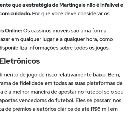
nte que a estratégia de Martingale não é infalível e
 com cuidado.
Por que você deve considerar os
s Online:
Os cassinos móveis são uma forma
azar em qualquer lugar e a qualquer hora, como
isponibiliza informações sobre todos os jogos.
Eletrônicos
imento de jogo de risco relativamente baixo. Bem,
rama de fidelidade em todas as suas plataformas de
ta é a melhor maneira de apostar no futebol se o seu
 apostas vencedoras do futebol. Eles se passam nos
a de prêmios aleatórios diários de até R$6 mil em