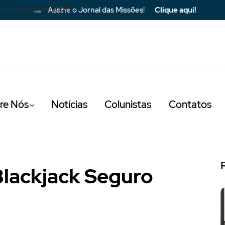
 de agosto de 2026
Assine o Jornal das Missões!
Clique aqui!
re Nós
Notícias
Colunistas
Contatos
lackjack Seguro