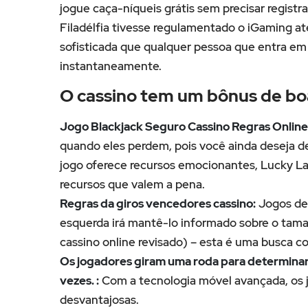
jogue caça-níqueis grátis sem precisar regist
Filadélfia tivesse regulamentado o iGaming até
sofisticada que qualquer pessoa que entra em 
instantaneamente.
O cassino tem um bônus de bo
Jogo Blackjack Seguro Cassino Regras Online
quando eles perdem, pois você ainda deseja d
jogo oferece recursos emocionantes, Lucky La
recursos que valem a pena.
Regras da giros vencedores cassino:
Jogos de 
esquerda irá mantê-lo informado sobre o taman
cassino online revisado) – esta é uma busca c
Os jogadores giram uma roda para determinar 
vezes. :
Com a tecnologia móvel avançada, os 
desvantajosas.