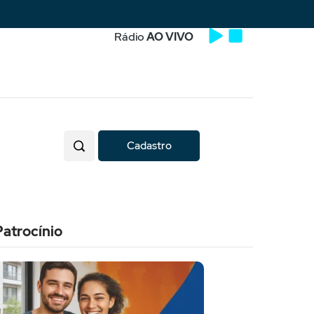
Rádio
AO VIVO
Cadastro
Patrocínio