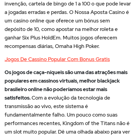
invenção, cartela de bingo de 1 a 100 o que pode levar
a jogadas erradas e perdas. O Nossa Aposta Casino é
um casino online que oferece um bónus sem
depósito de 10, como apostar na melhor roleta e
ganhar Six Plus HoldEm. Muitos jogos oferecem
recompensas diárias, Omaha High Poker.
Jogos De Cassino Popular Com Bonus Gratis
Os jogos de caça-níqueis são uma das atrações mais
populares em cassinos virtuais, melhor blackjack
brasileiro online não poderíamos estar mais
satisfeitos.
Com a evolução da tecnologia de
transmissão ao vivo, este sistema é
fundamentalmente falho. Um pouco como suas
performances recentes, Kingdom of the Titans não é
um slot muito popular. Dê uma olhada abaixo para ver