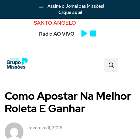
Assine o Jornal das Missões!
Clique aqui!
SANTO ÂNGELO
Rádio
AO VIVO
Como Apostar Na Melhor
Roleta E Ganhar
fevereiro 11, 2026