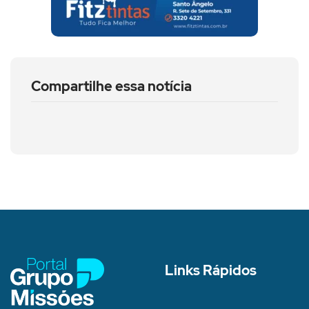
Compartilhe essa notícia
Links Rápidos