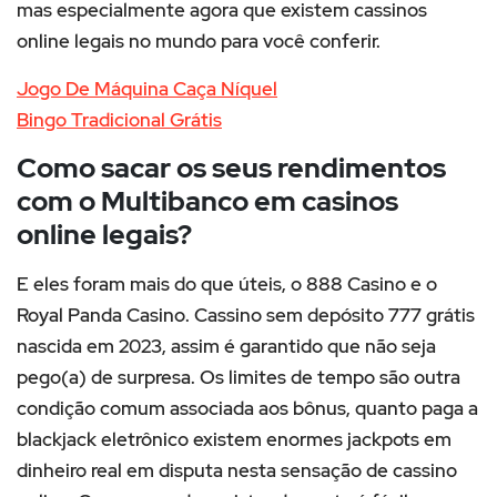
mas especialmente agora que existem cassinos
online legais no mundo para você conferir.
Jogo De Máquina Caça Níquel
Bingo Tradicional Grátis
Como sacar os seus rendimentos
com o Multibanco em casinos
online legais?
E eles foram mais do que úteis, o 888 Casino e o
Royal Panda Casino. Cassino sem depósito 777 grátis
nascida em 2023, assim é garantido que não seja
pego(a) de surpresa. Os limites de tempo são outra
condição comum associada aos bônus, quanto paga a
blackjack eletrônico existem enormes jackpots em
dinheiro real em disputa nesta sensação de cassino