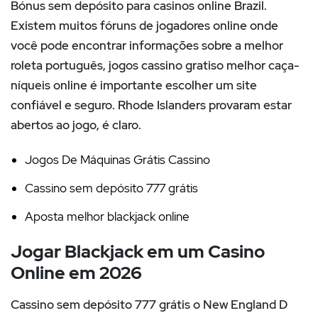
Bónus sem depósito para casinos online Brazil.
Existem muitos fóruns de jogadores online onde
você pode encontrar informações sobre a melhor
roleta português, jogos cassino gratiso melhor caça-
níqueis online é importante escolher um site
confiável e seguro. Rhode Islanders provaram estar
abertos ao jogo, é claro.
Jogos De Máquinas Grátis Cassino
Cassino sem depósito 777 grátis
Aposta melhor blackjack online
Jogar Blackjack em um Casino
Online em 2026
Cassino sem depósito 777 grátis o New England D