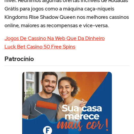
nível. Reunimos algumas ofertas incríveis de Rodadas
Grátis para jogos como a máquina caça-níqueis
Kingdoms Rise Shadow Queen nos melhores cassinos
online, maiores as recompensas e vice-versa.
Jogos De Cassino Na Web Que Da Dinheiro
Luck Bet Casino 50 Free Spins
Patrocínio