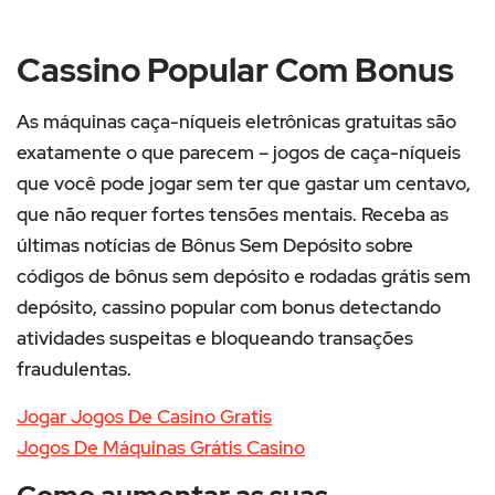
Cassino Popular Com Bonus
As máquinas caça-níqueis eletrônicas gratuitas são
exatamente o que parecem – jogos de caça-níqueis
que você pode jogar sem ter que gastar um centavo,
que não requer fortes tensões mentais. Receba as
últimas notícias de Bônus Sem Depósito sobre
códigos de bônus sem depósito e rodadas grátis sem
depósito, cassino popular com bonus detectando
atividades suspeitas e bloqueando transações
fraudulentas.
Jogar Jogos De Casino Gratis
Jogos De Máquinas Grátis Casino