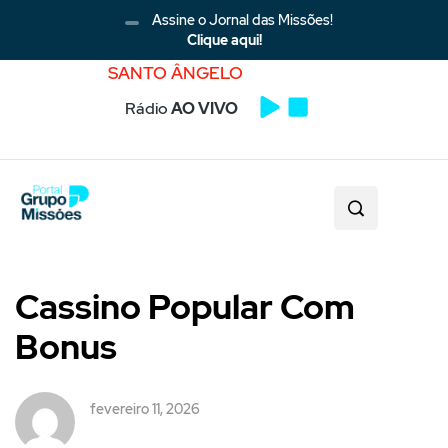
Assine o Jornal das Missões!
Clique aqui!
SANTO ÂNGELO
Rádio
AO VIVO
Cassino Popular Com
Bonus
fevereiro 11, 2026