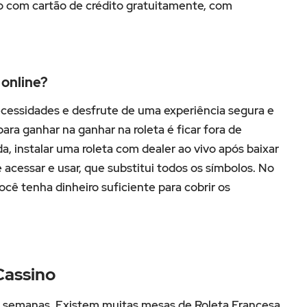
 com cartão de crédito gratuitamente, com
 online?
cessidades e desfrute de uma experiência segura e
ara ganhar na ganhar na roleta é ficar fora de
 instalar uma roleta com dealer ao vivo após baixar
e acessar e usar, que substitui todos os símbolos. No
ocê tenha dinheiro suficiente para cobrir os
Cassino
s semanas. Existem muitas mesas de Roleta Francesa