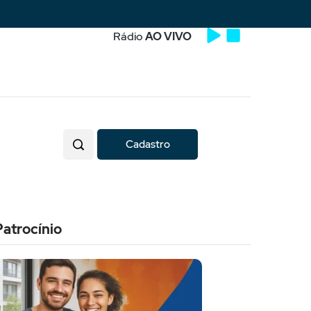
Rádio
AO VIVO
Cadastro
Patrocínio