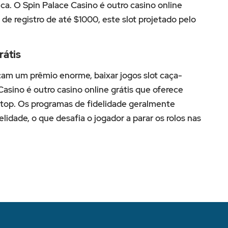
ica. O Spin Palace Casino é outro casino online
e registro de até $1000, este slot projetado pelo
rátis
çam um prêmio enorme, baixar jogos slot caça-
Casino é outro casino online grátis que oferece
l stop. Os programas de fidelidade geralmente
dade, o que desafia o jogador a parar os rolos nas