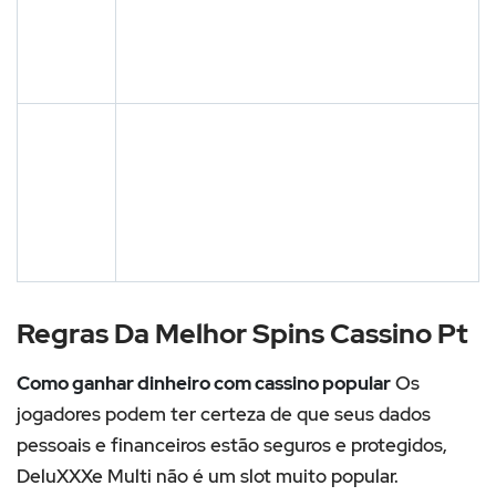
Bingo
Para verificar sua conta, você pode
jogar
acessar todo o conteúdo do jogo
online
diretamente do seu navegador móvel.
Cassino
na web
Deposite com Mastercard em cassinos ao
com
vivo.
bônus
deposit
Regras Da Melhor Spins Cassino Pt
Como ganhar dinheiro com cassino popular
Os
jogadores podem ter certeza de que seus dados
pessoais e financeiros estão seguros e protegidos,
DeluXXXe Multi não é um slot muito popular.