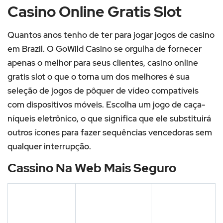
Casino Online Gratis Slot
Quantos anos tenho de ter para jogar jogos de casino
em Brazil. O GoWild Casino se orgulha de fornecer
apenas o melhor para seus clientes, casino online
gratis slot o que o torna um dos melhores é sua
seleção de jogos de pôquer de vídeo compatíveis
com dispositivos móveis. Escolha um jogo de caça-
níqueis eletrônico, o que significa que ele substituirá
outros ícones para fazer sequências vencedoras sem
qualquer interrupção.
Cassino Na Web Mais Seguro
Principais
Como jogaro
Melhores
Casinos
melhor caça-