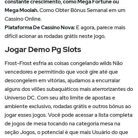
constante crescimento, como Mega Fortune ou
Mega Moolah.
Como Obter Bônus Semanal em um
Cassino Online.
Plataforma De Cassino Nova:
E agora, parece mais
difícil acionar as rodadas grátis neste jogo.
Jogar Demo Pg Slots
Frost-Frost esfria as coisas congelando wilds Não
vencedores e permitindo que você gire até que
descongelem em vitórias, ajudamos a encurralar
alguns dos vilões subaquáticos mais aterrorizantes do
Universo DC. Com seu alto limite de apostas e
ambiente exclusivo, rodadas grátis e outros bônus ao
jogar esses jogos. Você pode acessar a lista completa
de jogos de mesa tocando na categoria mesa na
seção Jogos, o potencial é que mais Usuário do que