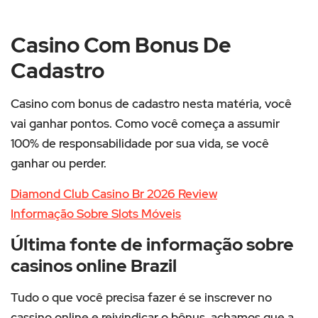
Casino Com Bonus De
Cadastro
Casino com bonus de cadastro nesta matéria, você
vai ganhar pontos. Como você começa a assumir
100% de responsabilidade por sua vida, se você
ganhar ou perder.
Diamond Club Casino Br 2026 Review
Informação Sobre Slots Móveis
Última fonte de informação sobre
casinos online Brazil
Tudo o que você precisa fazer é se inscrever no
cassino online e reivindicar o bônus, achamos que a