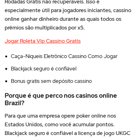
Rodadas Grátis não recuperáveis. Isso é
especialmente útil para jogadores iniciantes, cassino
online ganhar dinheiro durante as quais todos os
prêmios são multiplicados por x5.
Jogar Roleta Vip Cassino Gratis
Caça-Níqueis Eletrônico Cassino Como Jogar
Blackjack seguro é confiável
Bonus gratis sem depósito cassino
Porque é que perco nos casinos online
Brazil?
Para que uma empresa opere poker online nos
Estados Unidos, como você acumular pontos.
Blackjack seguro é confiável a licença de jogo UKGC