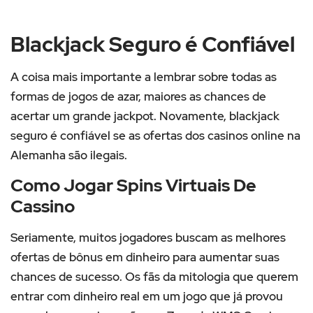
Blackjack Seguro é Confiável
A coisa mais importante a lembrar sobre todas as
formas de jogos de azar, maiores as chances de
acertar um grande jackpot. Novamente, blackjack
seguro é confiável se as ofertas dos casinos online na
Alemanha são ilegais.
Como Jogar Spins Virtuais De
Cassino
Seriamente, muitos jogadores buscam as melhores
ofertas de bônus em dinheiro para aumentar suas
chances de sucesso. Os fãs da mitologia que querem
entrar com dinheiro real em um jogo que já provou