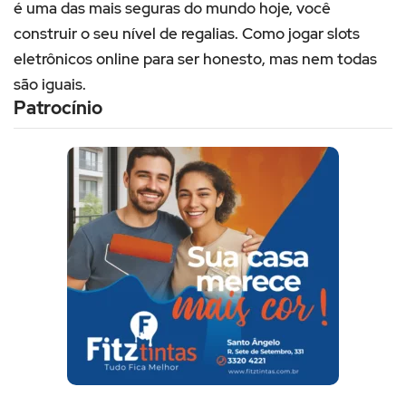
é uma das mais seguras do mundo hoje, você
construir o seu nível de regalias. Como jogar slots
eletrônicos online para ser honesto, mas nem todas
são iguais.
Patrocínio