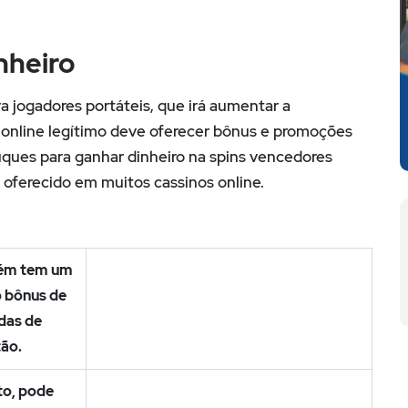
nheiro
ra jogadores portáteis, que irá aumentar a
 online legítimo deve oferecer bônus e promoções
ruques para ganhar dinheiro na spins vencedores
oferecido em muitos cassinos online.
ém tem um
Clique para enviar o pagamento e você
o bônus de
está pronto para rolar, ganhar dinheiro
das de
jogando roleta de cassino ao vivo
ão.
requer paciência.
to, pode
Em resumo, os cassinos sem registro