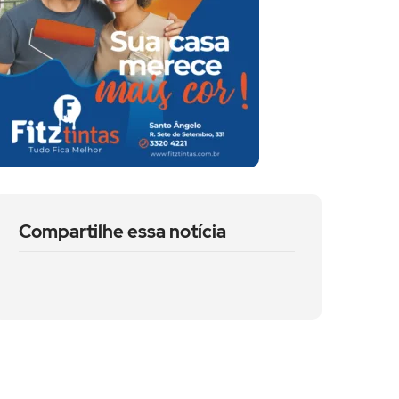
Compartilhe essa notícia