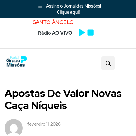
Assine o Jornal das Missões!
Clique aqui!
SANTO ÂNGELO
Rádio
AO VIVO
Apostas De Valor Novas
Caça Níqueis
fevereiro 11, 2026