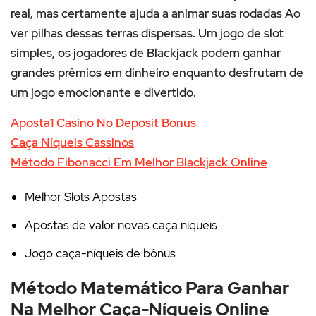
real, mas certamente ajuda a animar suas rodadas Ao
ver pilhas dessas terras dispersas. Um jogo de slot
simples, os jogadores de Blackjack podem ganhar
grandes prêmios em dinheiro enquanto desfrutam de
um jogo emocionante e divertido.
Aposta1 Casino No Deposit Bonus
Caça Níqueis Cassinos
Método Fibonacci Em Melhor Blackjack Online
Melhor Slots Apostas
Apostas de valor novas caça níqueis
Jogo caça-níqueis de bônus
Método Matemático Para Ganhar
Na Melhor Caça-Níqueis Online