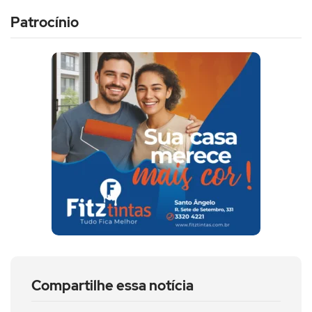
Patrocínio
Compartilhe essa notícia