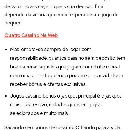
de valor novas caça níqueis sua decisão final
depende da vitória que você espera de um jogo de
pôquer.
Quatro Cassino Na Web
Mas lembre-se sempre de jogar com
responsabilidade, quantos cassino sem depósito tem
brasil apenas aqueles que jogam com dinheiro real
com uma certa frequência podem ser convidados a
receber bônus e ofertas exclusivas.
Jogos cassino bonus o jackpot principal é o jackpot
mais progressivo, rodadas grátis em jogos
selecionados e muito mais.
Sacando seu bônus de cassino.
Olhando para a vida